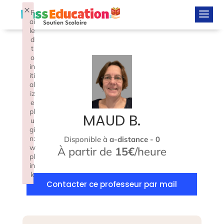
×
F
ai
le
d
t
o
in
iti
al
iz
e
pl
MAUD B.
u
gi
n:
Disponible à
a-distance - 0
w
À partir de
15€
/heure
pl
in
k
Contacter ce professeur par mail
Failed to initialize plugin: wplink