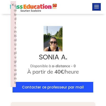
×
F
ai
le
d
t
o
in
iti
al
iz
e
pl
SONIA A.
u
gi
n:
Disponible à
a-distance - 0
w
À partir de
40€
/heure
pl
in
k
Contacter ce professeur par mail
Failed to initialize plugin: wplink