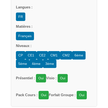
Langues :
FR
Matières :
Français
Niveaux :
CP
CE1
CE2
CM1
CM2
6ème
5ème
4ème
3ème
Présentiel :
Visio :
Oui
Oui
Pack Cours :
Forfait Groupe :
Oui
Oui