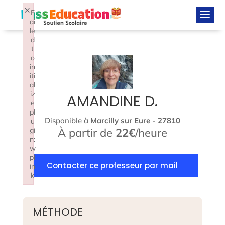
×
F
ai
le
d
t
o
in
iti
al
iz
AMANDINE D.
e
pl
Disponible à
Marcilly sur Eure - 27810
u
À partir de
22€
/heure
gi
n:
w
pl
Contacter ce professeur par mail
in
k
Failed to initialize plugin: wplink
MÉTHODE