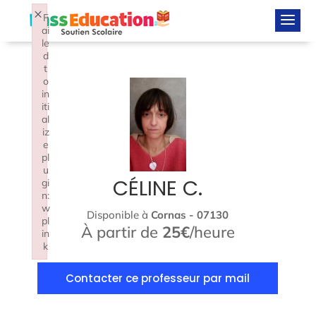
×
F
ai
le
d
t
o
in
iti
al
iz
e
pl
u
CÉLINE C.
gi
n:
w
Disponible à
Cornas - 07130
pl
À partir de
25€
/heure
in
k
Failed to initialize plugin: wplink
Contacter ce professeur par mail