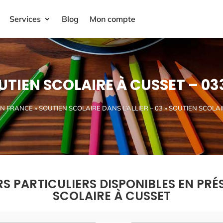
Services
Blog
Mon compte
UTIEN SCOLAIRE À CUSSET – 03
EN FRANCE
»
SOUTIEN SCOLAIRE DANS L’ALLIER – 03
» SOUTIEN SCOLAI
RS PARTICULIERS DISPONIBLES EN PRÉ
SCOLAIRE À CUSSET