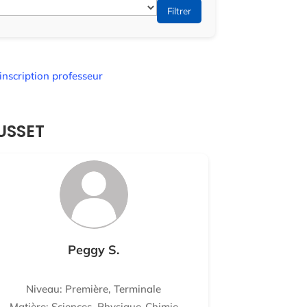
Filtrer
inscription professeur
USSET
Peggy S.
Niveau: Première, Terminale
Matière: Sciences, Physique-Chimie