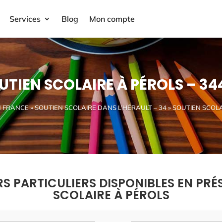
Services
Blog
Mon compte
UTIEN SCOLAIRE À PÉROLS – 34
N FRANCE
»
SOUTIEN SCOLAIRE DANS L’HÉRAULT – 34
» SOUTIEN SCOLA
RS PARTICULIERS DISPONIBLES EN PRÉ
SCOLAIRE À PÉROLS