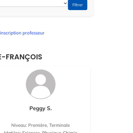
Filtrer
inscription professeur
LE-FRANÇOIS
Peggy S.
Niveau: Première, Terminale
Matière: Sciences, Physique-Chimie