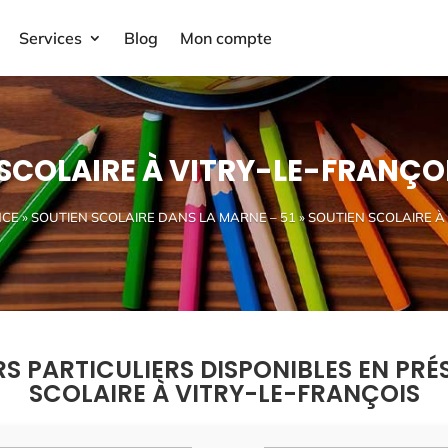
Services
Blog
Mon compte
SCOLAIRE À VITRY-LE-FRANÇOI
NCE
»
SOUTIEN SCOLAIRE DANS LA MARNE – 51
» SOUTIEN SCOLAIRE À
RS PARTICULIERS DISPONIBLES EN PRÉ
SCOLAIRE À VITRY-LE-FRANÇOIS