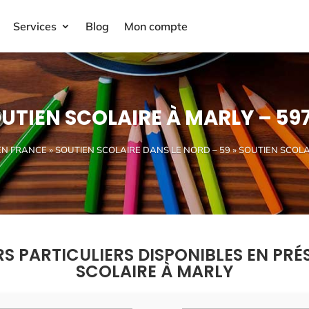
Services
Blog
Mon compte
UTIEN SCOLAIRE À MARLY – 59
EN FRANCE
»
SOUTIEN SCOLAIRE DANS LE NORD – 59
» SOUTIEN SCOLA
RS PARTICULIERS DISPONIBLES EN PRÉ
SCOLAIRE À MARLY