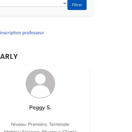
Filtrer
inscription professeur
MARLY
Peggy S.
Niveau: Première, Terminale
Matière: Sciences, Physique-Chimie