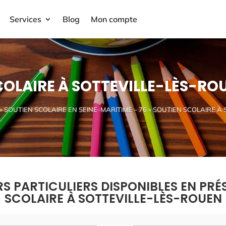
Services
Blog
Mon compte
COLAIRE À SOTTEVILLE-LÈS-ROU
»
SOUTIEN SCOLAIRE EN SEINE-MARITIME – 76
» SOUTIEN SCOLAIRE À 
RS PARTICULIERS DISPONIBLES EN PRÉ
SCOLAIRE À SOTTEVILLE-LÈS-ROUEN